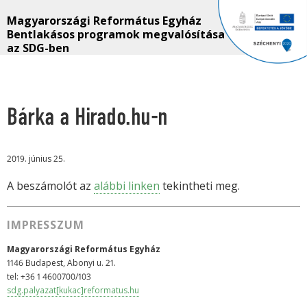
Magyarországi Református Egyház
Bentlakásos programok megvalósítása
az SDG-ben
Bárka a Hirado.hu-n
2019. június 25.
A beszámolót az
alábbi linken
tekintheti meg.
IMPRESSZUM
Magyarországi Református Egyház
1146 Budapest, Abonyi u. 21.
tel: +36 1 4600700/103
sdg.palyazat[kukac]reformatus.hu