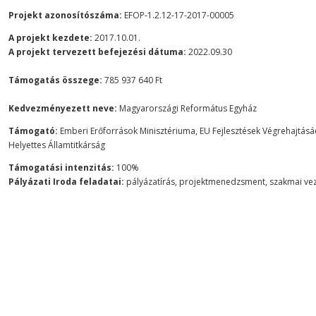
Projekt azonosítószáma:
EFOP-1.2.12-17-2017-00005
A projekt kezdete:
2017.10.01.
A projekt tervezett befejezési dátuma
:
2022.09.30
Támogatás összege:
785 937 640 Ft
Kedvezményezett neve:
Magyarországi Református Egyház
Támogató:
Emberi Erőforrások Minisztériuma, EU Fejlesztések Végrehajtásáé
Helyettes Államtitkárság
Támogatási intenzitás:
100%
Pályázati Iroda feladatai:
pályázatírás, projektmenedzsment, szakmai ve